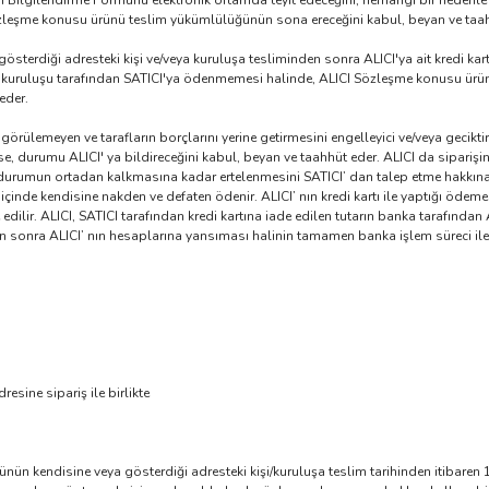
Ön Bilgilendirme Formunu elektronik ortamda teyit edeceğini, herhangi bir nede
sözleşme konusu ürünü teslim yükümlülüğünün sona ereceğini kabul, beyan ve taa
österdiği adresteki kişi ve/veya kuruluşa tesliminden sonra ALICI'ya ait kredi kar
 kuruluşu tarafından SATICI'ya ödenmemesi halinde, ALICI Sözleşme konusu ürünü 
 eder.
ngörülemeyen ve tarafların borçlarını yerine getirmesini engelleyici ve/veya gecikti
e, durumu ALICI' ya bildireceğini kabul, beyan ve taahhüt eder. ALICI da sipariş
ci durumun ortadan kalkmasına kadar ertelenmesini SATICI’ dan talep etme hakkına 
 içinde kendisine nakden ve defaten ödenir. ALICI’ nın kredi kartı ile yaptığı ödemel
edilir. ALICI, SATICI tarafından kredi kartına iade edilen tutarın banka tarafından
en sonra ALICI’ nın hesaplarına yansıması halinin tamamen banka işlem süreci ile i
resine sipariş ile birlikte
rünün kendisine veya gösterdiği adresteki kişi/kuruluşa teslim tarihinden itibaren 