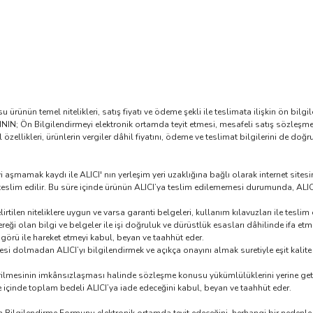
u ürünün temel nitelikleri, satış fiyatı ve ödeme şekli ile teslimata ilişkin ön bil
ICININ; Ön Bilgilendirmeyi elektronik ortamda teyit etmesi, mesafeli satış sözleşm
l özellikleri, ürünlerin vergiler dâhil fiyatını, ödeme ve teslimat bilgilerini de do
aşmamak kaydı ile ALICI' nın yerleşim yeri uzaklığına bağlı olarak internet sitesin
a teslim edilir. Bu süre içinde ürünün ALICI’ya teslim edilememesi durumunda, ALI
rtilen niteliklere uygun ve varsa garanti belgeleri, kullanım kılavuzları ile teslim
eği olan bilgi ve belgeler ile işi doğruluk ve dürüstlük esasları dâhilinde ifa etme
öngörü ile hareket etmeyi kabul, beyan ve taahhüt eder.
dolmadan ALICI’yı bilgilendirmek ve açıkça onayını almak suretiyle eşit kalite ve 
tirilmesinin imkânsızlaşması halinde sözleşme konusu yükümlülüklerini yerine get
üre içinde toplam bedeli ALICI’ya iade edeceğini kabul, beyan ve taahhüt eder.