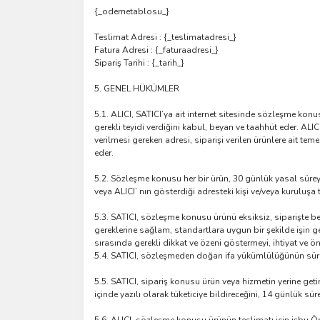
{_odemetablosu_}
Teslimat Adresi : {_teslimatadresi_}
Fatura Adresi : {_faturaadresi_}
Sipariş Tarihi : {_tarih_}
5. GENEL HÜKÜMLER
5.1. ALICI, SATICI’ya ait internet sitesinde sözleşme konus
gerekli teyidi verdiğini kabul, beyan ve taahhüt eder. AL
verilmesi gereken adresi, siparişi verilen ürünlere ait teme
eder.
5.2. Sözleşme konusu her bir ürün, 30 günlük yasal süreyi 
veya ALICI’ nın gösterdiği adresteki kişi ve/veya kuruluş
5.3. SATICI, sözleşme konusu ürünü eksiksiz, siparişte beli
gereklerine sağlam, standartlara uygun bir şekilde işin ger
sırasında gerekli dikkat ve özeni göstermeyi, ihtiyat ve 
5.4. SATICI, sözleşmeden doğan ifa yükümlülüğünün süresi 
5.5. SATICI, sipariş konusu ürün veya hizmetin yerine ge
içinde yazılı olarak tüketiciye bildireceğini, 14 günlük s