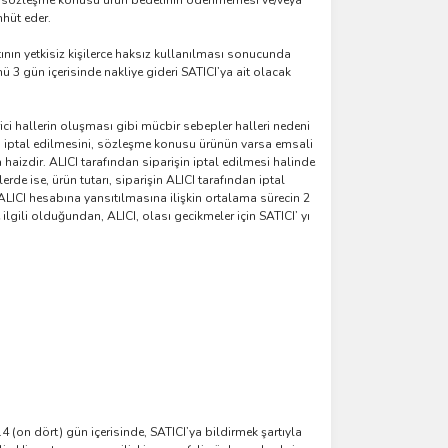
nle sözleşme konusu ürün bedelinin ödenmemesi ve/veya
hhüt eder.
tının yetkisiz kişilerce haksız kullanılması sonucunda
3 gün içerisinde nakliye gideri SATICI’ya ait olacak
rici hallerin oluşması gibi mücbir sebepler halleri nedeni
in iptal edilmesini, sözleşme konusu ürünün varsa emsali
haizdir. ALICI tarafından siparişin iptal edilmesi halinde
erde ise, ürün tutarı, siparişin ALICI tarafından iptal
 ALICI hesabına yansıtılmasına ilişkin ortalama sürecin 2
lgili olduğundan, ALICI, olası gecikmeler için SATICI’ yı
14 (on dört) gün içerisinde, SATICI’ya bildirmek şartıyla