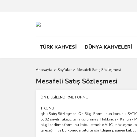
TÜRK KAHVESİ
DÜNYA KAHVELERİ
Anasayfa
Sayfalar
Mesafeli Satış Sözleşmesi
Mesafeli Satış Sözleşmesi
ÖN BİLGİLENDİRME FORMU
1.
KONU
İşbu Satış Sözleşmesi Ön Bilgi Formu’nun konusu, SATICI' nın
6502 sayılı Tüketicilerin Korunması Hakkındaki Kanun - 
bilgilendirme formunu kabul etmekle ALICI, sözleşme konu
gireceğini ve bu konuda bilgilendirildiğini peşinen kabul 