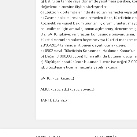
g) Belirli bir tarihte veya dönemde yapılması gereken, k
değerlendirilmesine ilişkin sözleşmeler.
ğ) Elektronik ortamda anında ifa edilen hizmetler veya tü
h) Cayma hakkı süresi sona ermeden önce, tüketicinin onay
Kozmetik ve kişisel bakım ürünleri, iç giyim ürünleri, mayo
edilebilmesi için ambalajlarının açılmamış, denenmemiş
8.2. SATICI şikâyet ve itirazları konusunda başvurularını,
tüketici sorunları hakem heyetine veya tüketici mahkemesin
28/05/2014 tarihinden itibaren geçerli olmak üzere:
a) 6502 sayılı Tüketicinin Korunması Hakkında Kanun’un 68
b) Değeri 3.000,00(üçbin)TL’ nin altında bulunan uyuşmazl
c) Büyükşehir statüsünde bulunan illerde ise değeri 2.000
İşbu Sözleşme ticari amaçlarla yapılmaktadır.
SATICI: {_sirketadi_}
ALICI: {_aliciad_} {_alicisoyad_}
TARİH: {_tarih_}