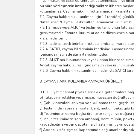
hiçbir hukuki ve cezai sorumluluk üstlenmeksizin ve hiç
bu süre sözleşmenin imzalandığı tarihten itibaren başla
kullanılamaz. Cayma hakkının kullanımından kaynaklanan m
7.2. Cayma hakkının kullanılması için 14 (ondört) günlük
düzenlenen "Cayma Hakkı Kullanılamayacak Ürünler" hükü
7.2.1 3. kişiye veya ALICI’ ya teslim edilen ürünün fatura
gerekmektedir. Faturası kurumlar adına düzenlenen sipa
7.2.2. İade formu,
7.2.3. İade edilecek ürünlerin kutusu, ambalajı, varsa sta
7.2.4. SATICI, cayma bildiriminin kendisine ulaşmasından 
içerisinde malı iade almakla yükümlüdür.
7.2.5. ALICI’ nın kusurundan kaynaklanan bir nedenle ma
Ancak cayma hakkı süresi içinde malın veya ürünün usul
7.2.6. Cayma hakkının kullanılması nedeniyle SATICI tar
8. CAYMA HAKKI KULLANILAMAYACAK ÜRÜNLER
8.1. a) Fiyatı finansal piyasalardaki dalgalanmalara bağ
b) Tüketicinin istekleri veya kişisel ihtiyaçları doğrultus
c) Çabuk bozulabilen veya son kullanma tarihi geçebilece
ç) Tesliminden sonra ambalaj, bant, mühür, paket gibi ko
d) Tesliminden sonra başka ürünlerle karışan ve doğası 
e) Malın tesliminden sonra ambalaj, bant, mühür, paket g
kaydedebilme ve veri depolama cihazlarına ilişkin sözle
f) Abonelik sözleşmesi kapsamında sağlananlar dışında, g