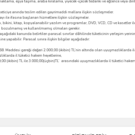
onaklama, eşya taşıma, araba kiralama, yiyecek-içecek tedariki ve eğlence veya 
keticiye anında teslim edilen gayrimaddi mallara ilişkin sözleşmeler.
ı ile ifasına başlanan hizmetlere ilişkin sözleşmeler.
, bikini, kitap, kopyalanabilir yazılım ve programlar, DVD, VCD, CD ve kasetler ile 
, bozulmamış ve kullanılmamış olmaları gerekir.
 aşağıdaki kanunda belirtilen parasal sınırlar dâhilinde tüketicinin yerleşim yerin
e yapabilir. Parasal sınıra ilişkin bilgiler aşağıdadır:
. Maddesi gereği değeri 2.000,00 (ikibin) TL’nin altında olan uyuşmazlıklarda ilç
ıklarda il tüketici hakem heyetlerine,
,00 (ikibin) TL ile 3.000,00(üçbin)TL’ arasındaki uyuşmazlıklarda il tüketici hake