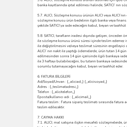
5.6. ALICI, sözleşme konusu ürünün teslimatı için işbu 
banka kayıtlarında iptal edilmesi halinde, SATICI’ nın 
5.7. ALICI, Sözleşme konusu ürünün ALICI veya ALICI’nın g
sözleşme konusu ürün bedelinin ilgili banka veya finans
şekilde SATICI’ya iade edeceğini kabul, beyan ve taahhüt
5.8. SATICI, tarafların iradesi dışında gelişen, önceden ö
ile sözleşme konusu ürünü süresi içinde teslim edemez is
ile değiştirilmesini ve/veya teslimat süresinin engelleyi
ALICI’ nın nakit ile yaptığı ödemelerde, ürün tutarı 14 gün
edilmesinden sonra 14 gün içerisinde ilgili bankaya iade 
ile 3 haftayı bulabileceğini, bu tutarın bankaya iadesind
sorumlu tutamayacağını kabul, beyan ve taahhüt eder.
6. FATURA BİLGİLERİ
Ad/Soyad/Unvan : {_aliciad_} {_alicisoyad_}
Adres : {_teslimatadresi_}
Telefon : {_alicitelefon_}
Eposta/kullanıcı adı : {_alicimail_}
Fatura teslim : Fatura sipariş teslimatı sırasında fatura ad
teslim edilecektir.
7. CAYMA HAKKI
7.1. ALICI; mal satışına ilişkin mesafeli sözleşmelerde, ü