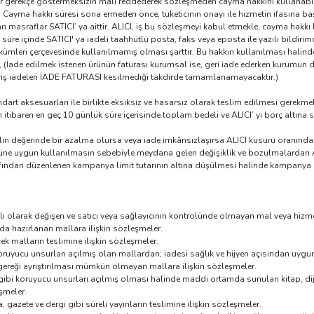
bir gerekçe göstermeksizin malı reddederek sözleşmeden cayma hakkını kullanabil
r. Cayma hakkı süresi sona ermeden önce, tüketicinin onayı ile hizmetin ifasına 
asraflar SATICI’ ya aittir. ALICI, iş bu sözleşmeyi kabul etmekle, cayma hakkı 
 süre içinde SATICI' ya iadeli taahhütlü posta, faks veya eposta ile yazılı bild
mleri çerçevesinde kullanılmamış olması şarttır. Bu hakkın kullanılması halind
sı, (İade edilmek istenen ürünün faturası kurumsal ise, geri iade ederken kurumun 
riş iadeleri İADE FATURASI kesilmediği takdirde tamamlanamayacaktır.)
ndart aksesuarları ile birlikte eksiksiz ve hasarsız olarak teslim edilmesi gerekme
itibaren en geç 10 günlük süre içerisinde toplam bedeli ve ALICI’ yı borç altına 
lın değerinde bir azalma olursa veya iade imkânsızlaşırsa ALICI kusuru oranında 
üne uygun kullanılmasın sebebiyle meydana gelen değişiklik ve bozulmalardan 
afından düzenlenen kampanya limit tutarının altına düşülmesi halinde kampanya k
lı olarak değişen ve satıcı veya sağlayıcının kontrolünde olmayan mal veya hizmet
unda hazırlanan mallara ilişkin sözleşmeler.
k malların teslimine ilişkin sözleşmeler.
ruyucu unsurları açılmış olan mallardan; iadesi sağlık ve hijyen açısından uygun
gereği ayrıştırılması mümkün olmayan mallara ilişkin sözleşmeler.
ibi koruyucu unsurları açılmış olması halinde maddi ortamda sunulan kitap, dijita
şmeler.
azete ve dergi gibi süreli yayınların teslimine ilişkin sözleşmeler.