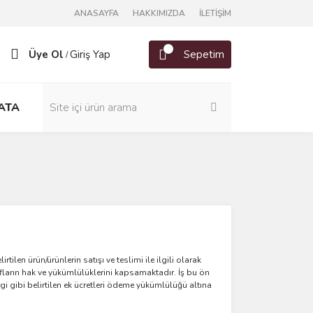
ANASAYFA
HAKKIMIZDA
İLETİŞİM
Üye Ol
Giriş Yap
Sepetim
/
ATA
tilen ürün/ürünlerin satışı ve teslimi ile ilgili olarak
fların hak ve yükümlülüklerini kapsamaktadır. İş bu ön
i gibi belirtilen ek ücretleri ödeme yükümlülüğü altına