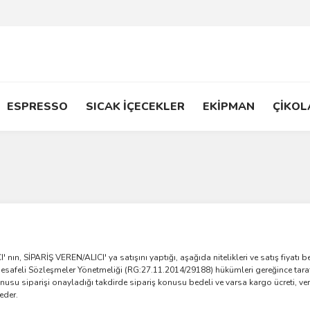
ESPRESSO
SICAK İÇECEKLER
EKİPMAN
ÇİKOL
, SİPARİŞ VEREN/ALICI' ya satışını yaptığı, aşağıda nitelikleri ve satış fiyatı belir
Mesafeli Sözleşmeler Yönetmeliği (RG:27.11.2014/29188) hükümleri gereğince tara
su siparişi onayladığı takdirde sipariş konusu bedeli ve varsa kargo ücreti, verg
eder.