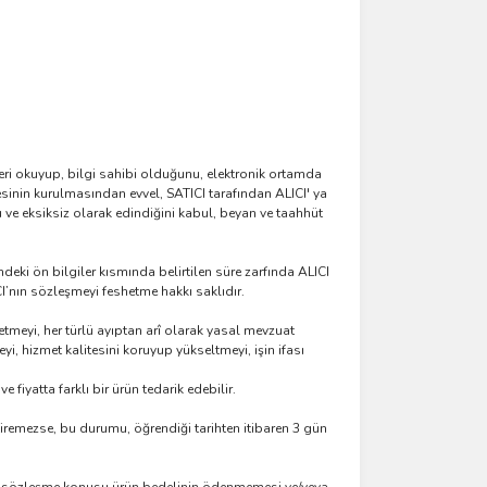
gileri okuyup, bilgi sahibi olduğunu, elektronik ortamda
esinin kurulmasından evvel, SATICI tarafından ALICI' ya
ğru ve eksiksiz olarak edindiğini kabul, beyan ve taahhüt
deki ön bilgiler kısmında belirtilen süre zarfında ALICI
CI’nın sözleşmeyi feshetme hakkı saklıdır.
 etmeyi, her türlü ayıptan arî olarak yasal mevzuat
yi, hizmet kalitesini koruyup yükseltmeyi, işin ifası
fiyatta farklı bir ürün tedarik edebilir.
iremezse, bu durumu, öğrendiği tarihten itibaren 3 gün