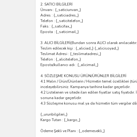
2. SATICI BİLGİLERİ
Ünvanı : {_saticiunvan_}
Adres : {_saticiadres_}
Telefon : {_saticitelefon_}
Faks : {_saticifax_}
Eposta : {_saticimail_}
3. ALICI BİLGİLERİ(Bundan sonra ALICI olarak anılacaktır.
Teslim edilecek kişi : {_aliciad_} {_alicisoyad_}
Teslimat Adresi : {_teslimatadresi_}
Telefon : {_alicitelefon_}
Eposta/kullanıcı adı : {_alicimail_}
4. SÖZLEŞME KONUSU ÜRÜN/ÜRÜNLER BİLGİLERİ
4.1 Malın / Ürün/Ürünlerin / Hizmetin temel özellikleri (t
inceleyebilirsiniz. Kampanya tarihine kadar geçerlidir.
4.2 Listelenen ve sitede ilan edilen fiyatlar satış fiyatıdır
sonuna kadar geçerlidir.
4.3 Sözleşme konusu mal ya da hizmetin tüm vergiler dâhil
{_urunbilgileri_}
Kargo Tutarı : {_kargo_}
Ödeme Şekli ve Planı : {_odemesekli_}