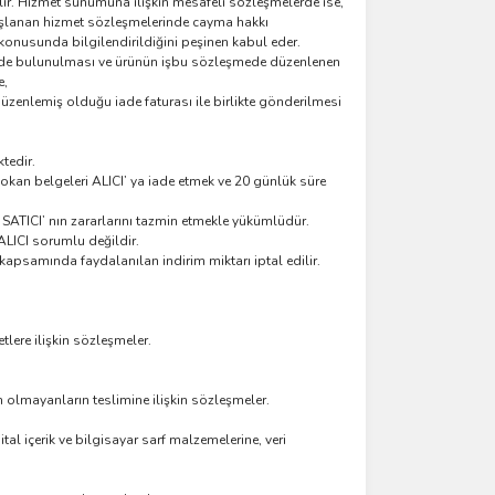
ir. Hizmet sunumuna ilişkin mesafeli sözleşmelerde ise,
başlanan hizmet sözleşmelerinde cayma hakkı
konusunda bilgilendirildiğini peşinen kabul eder.
irimde bulunulması ve ürünün işbu sözleşmede düzenlenen
e,
düzenlemiş olduğu iade faturası ile birlikte gönderilmesi
ktedir.
sokan belgeleri ALICI’ ya iade etmek ve 20 günlük süre
SATICI’ nın zararlarını tazmin etmekle yükümlüdür.
ALICI sorumlu değildir.
apsamında faydalanılan indirim miktarı iptal edilir.
lere ilişkin sözleşmeler.
 olmayanların teslimine ilişkin sözleşmeler.
l içerik ve bilgisayar sarf malzemelerine, veri