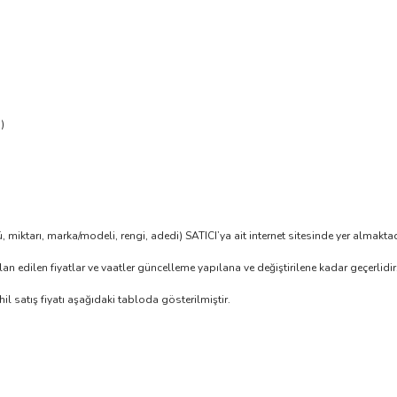
)
ürü, miktarı, marka/modeli, rengi, adedi) SATICI’ya ait internet sitesinde yer almak
. İlan edilen fiyatlar ve vaatler güncelleme yapılana ve değiştirilene kadar geçerlidir.
 satış fiyatı aşağıdaki tabloda gösterilmiştir.